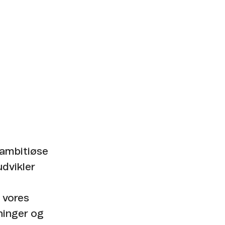
 ambitiøse
udvikler
 vores
ninger og