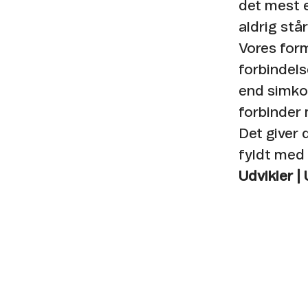
det mest e
aldrig står s
Vores form
forbindels
end simkor
forbinder
Det giver
fyldt med 
Udvikler |