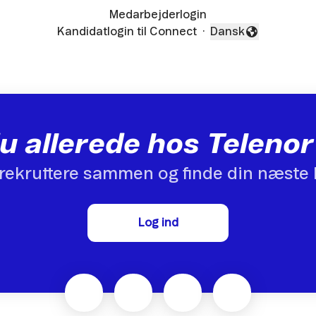
Medarbejderlogin
Kandidatlogin til Connect
·
Dansk
Skift sprog
u allerede hos Telen
rekruttere sammen og finde din næste 
Log ind