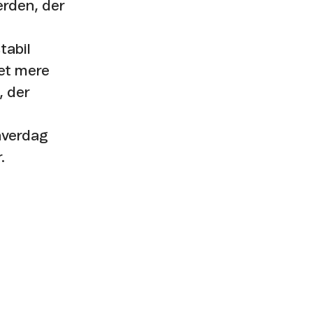
erden, der
tabil
get mere
, der
hverdag
.