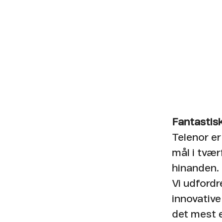
Fantastisk
Telenor er
mål i tvær
hinanden.​
Vi udfordr
innovative
det mest e