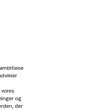
 ambitiøse
udvikler
 vores
ninger og
erden, der