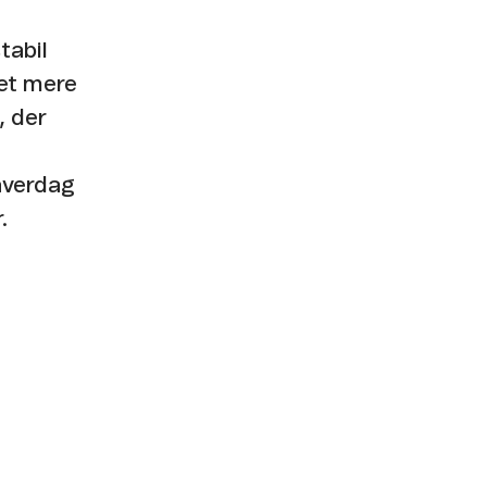
tabil
get mere
, der
hverdag
.