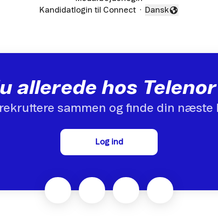
Kandidatlogin til Connect
·
Dansk
Skift sprog
u allerede hos Telen
rekruttere sammen og finde din næste 
Log ind