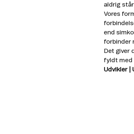
aldrig står s
Vores form
forbindels
end simkor
forbinder
Det giver
fyldt med 
Udvikler |