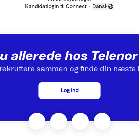
Kandidatlogin til Connect
·
Dansk
Skift sprog
u allerede hos Telen
rekruttere sammen og finde din næste 
Log ind