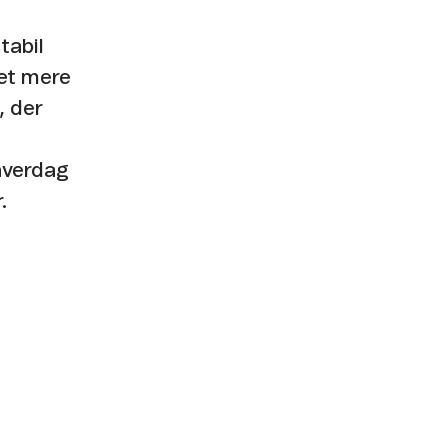
tabil
get mere
, der
hverdag
.