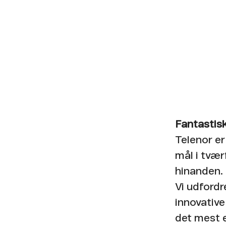
Fantastisk
Telenor er
mål i tvær
hinanden.​
Vi udfordr
innovative
det mest e