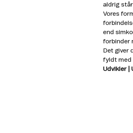
aldrig står s
Vores form
forbindels
end simkor
forbinder
Det giver
fyldt med 
Udvikler |