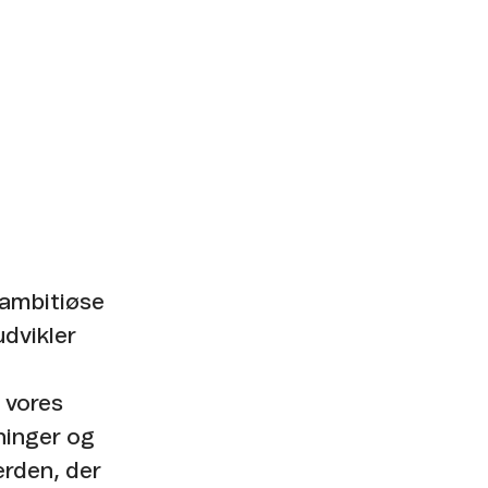
 ambitiøse
udvikler
 vores
ninger og
erden, der