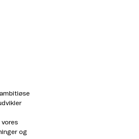
 ambitiøse
udvikler
 vores
ninger og