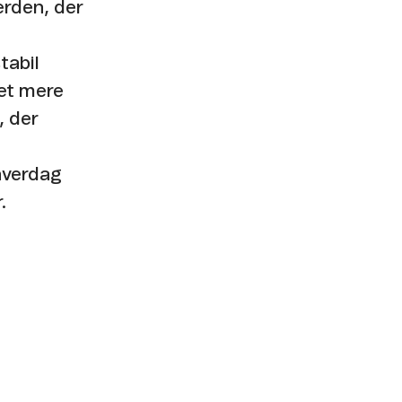
erden, der
tabil
get mere
, der
hverdag
.