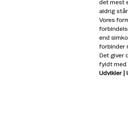
det mest e
aldrig står s
Vores form
forbindels
end simkor
forbinder
Det giver
fyldt med 
Udvikler |