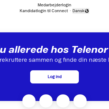
Medarbejderlogin
Kandidatlogin til Connect
·
Dansk
Skift sprog
u allerede hos Telen
rekruttere sammen og finde din næste 
Log ind