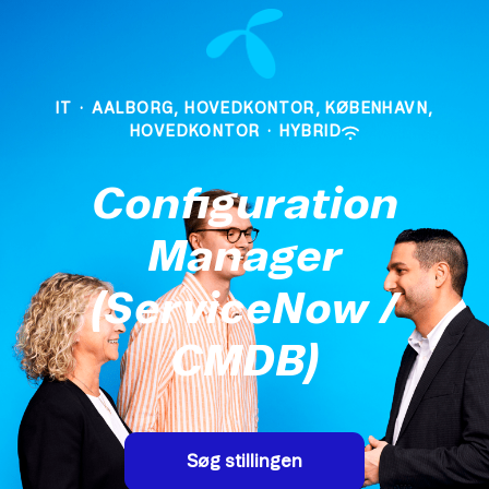
IT
·
AALBORG, HOVEDKONTOR, KØBENHAVN,
HOVEDKONTOR
·
HYBRID
Configuration
Manager
(ServiceNow /
CMDB)
Søg stillingen